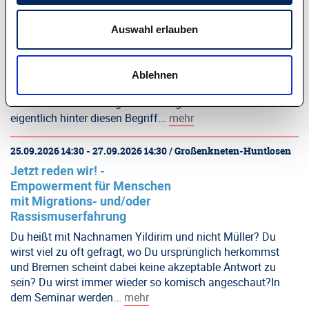
08.09.2026 08:30 - 08.09.2026 15:00 / Bremen
Alle Gleich? Vorurteile und
Auswahl erlauben
Diskriminierung im Alltag
Ob in der Schule, im Freundeskreis, im Netz oder im
Arbeitsalltag: Wir alle begegnen Vorurteilen, Stereotypen
Ablehnen
und immer wieder auch Diskriminierung. In diesem
Seminar schauen wir gemeinsam genauer hin: Was steckt
eigentlich hinter diesen Begriff...
mehr
25.09.2026 14:30 - 27.09.2026 14:30 / Großenkneten-Huntlosen
Jetzt reden wir! -
Empowerment für Menschen
mit Migrations- und/oder
Rassismuserfahrung
Du heißt mit Nachnamen Yildirim und nicht Müller? Du
wirst viel zu oft gefragt, wo Du ursprünglich herkommst
und Bremen scheint dabei keine akzeptable Antwort zu
sein? Du wirst immer wieder so komisch angeschaut?In
dem Seminar werden...
mehr