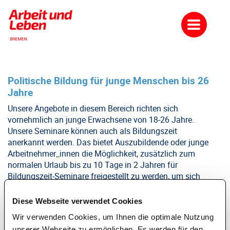
Politische Bildung für junge Menschen bis 26
Jahre
Unsere Angebote in diesem Bereich richten sich
vornehmlich an junge Erwachsene von 18-26 Jahre.
Unsere Seminare können auch als Bildungszeit
anerkannt werden. Das bietet Auszubildende oder junge
Arbeitnehmer_innen die Möglichkeit, zusätzlich zum
normalen Urlaub bis zu 10 Tage in 2 Jahren für
Bildungszeit-Seminare freigestellt zu werden, um sich
abseits des Alltages intensiv mit einem Thema zu
beschäftigen.
Diese Webseite verwendet Cookies
Wir bieten ein breites Spektrum an Themen an (z.B. zu
Wir verwenden Cookies, um Ihnen die optimale Nutzung
Anti-Diskirminierung, zum Übergang von der Schule in
unserer Webseite zu ermöglichen. Es werden für den