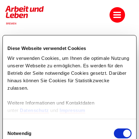
Hier finden Sie Informationen rund um unsere
Diese Webseite verwendet Cookies
Seminare...
Wir verwenden Cookies, um Ihnen die optimale Nutzung
der politischen Bildung für Erwachsene:
unserer Webseite zu ermöglichen. Es werden für den
Betrieb der Seite notwendige Cookies gesetzt. Darüber
Teilnahmebeiträge
hinaus können Sie Cookies für Statistikzwecke
Teilnahmebedingungen
zulassen.
Informationen zur Anmeldung
Seminarhäuser
Weitere Informationen und Kontaktdaten
Seminarzeiten
unter
Datenschutz
und
Impressum
Informationen zur Bildungszeit
für Betriebs- und Personalrät*/innen (bitte klicken)
Einwilligungsauswahl
Informationen zu weiteren Seminare, wie zum Beispiel
Notwendig
unseren Angeboten für junge Menschen bis 26 Jahre und