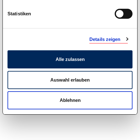
Multiplikator*innen-Schulungen, können Sie bei uns
erfragen bzw. den Ausschreibungen entnehmen.
Statistiken
Details zeigen
Alle zulassen
Auswahl erlauben
Ablehnen