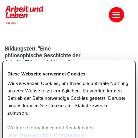
Bildungszeit: "Eine
philosophische Geschichte der
Arbeit - Sklaverei, bürgerliche
Gesellschaft,
Diese Webseite verwendet Cookies
Nationalsozialismus - und
heute?"
Wir verwenden Cookies, um Ihnen die optimale Nutzung
unserer Webseite zu ermöglichen. Es werden für den
Wir werfen einen philosophischen Blick darauf, wie
Betrieb der Seite notwendige Cookies gesetzt. Darüber
Arbeitsverhältnisse sich historisch entwickelt haben,
hinaus können Sie Cookies für Statistikzwecke
was Sklaverei von Lohnarbeit unterscheidet und warum der
zulassen.
Nationalsozialismus "Arbeit macht frei" über
seine KZ-Tore schrieb; warum die Organisation von Arbeit
in der Geschichte immer mit Gewalt und Herrschaft
Weitere Informationen und Kontaktdaten
zusammenhing.
unter
Datenschutz
und
Impressum