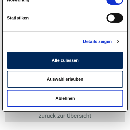
Ermäßigung:
Gewerkschaftsmitglieder 355 €,
Transferempfänger 160 €
Teilnehmerzahl:
15
Statistiken
Veranstaltungsort:
Bad Zwischenahn Bildungs- und
Freizeitstätte der Wirtschafts- und Sozialakademie der
Arbeitnehmerkammer Bremen
Referent*innen:
N/A
Details zeigen
Bitte füllen Sie das nachfolgende Formular aus oder
Alle zulassen
schicken das pdf per Email an
info@aulbremen.de
oder
ausgedruckt und unterschrieben per Fax an (0421) 96089-
20.
Auswahl erlauben
Direkt anmelden
Ablehnen
als PDF exportieren
zurück zur Übersicht