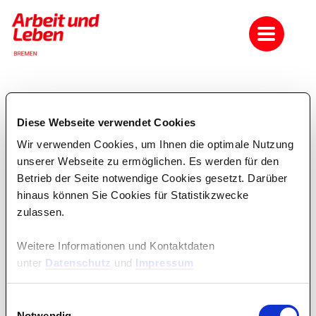
Bildungszeit: "Das wird
Diese Webseite verwendet Cookies
Mensch ja noch sagen dürfen:"
Zur Meinungsbildung und
Wir verwenden Cookies, um Ihnen die optimale Nutzung
Mündigkeit in aufgeladenen
unserer Webseite zu ermöglichen. Es werden für den
Zeiten
Betrieb der Seite notwendige Cookies gesetzt. Darüber
hinaus können Sie Cookies für Statistikzwecke
Meinungsfreiheit - freier Diskurs, Cancel Culture,
zulassen.
Schmähkritik
VA-Nr.
600.011
Weitere Informationen und Kontaktdaten
Anmeldefrist:
30.10.2026
unter
Datenschutz
und
Impressum
vom:
30.11.2026 10:00
bis:
04.12.2026 14:30
Einwilligungsauswahl
Kosten:
365,00
Notwendig