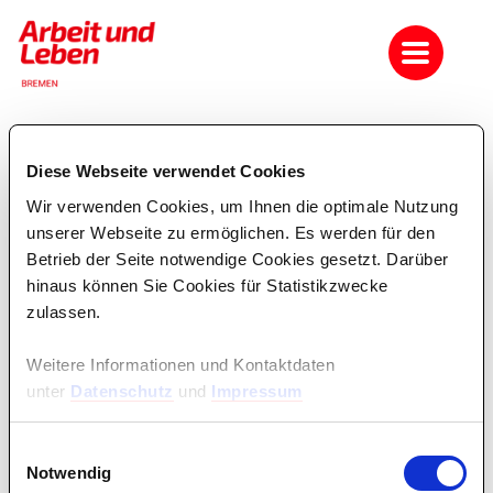
Error!
Diese Webseite verwendet Cookies
Fehler
Wir verwenden Cookies, um Ihnen die optimale Nutzung
Bei der Anfrage ist ein Fehler aufgetreten!
unserer Webseite zu ermöglichen. Es werden für den
Betrieb der Seite notwendige Cookies gesetzt. Darüber
Zurück zur
Startseite
!
hinaus können Sie Cookies für Statistikzwecke
zulassen.
Weitere Informationen und Kontaktdaten
unter
Datenschutz
und
Impressum
Einwilligungsauswahl
Notwendig