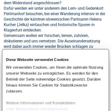
dem Widerstand angeschlossen?
Dafür werden wir unter anderem den Lern- und Gedenkort
Peršmanhof besuchen, bei einer Wanderung intensiv in die
Geschichte der kärntner-slowenischen Partisanin Helena
Kucher (Jelka) eintauchen und historische Spuren in
Klagenfurt entdecken.
Gemeinsam wollen wir forschen, lernen, zuhören,
diskutieren und uns vernetzen. Die Auseinandersetzung
wird dabei auch immer wieder Brücken schlagen zu
antifaschistischer Erinnerungsarbeit und
antifaschistischen Widerstand heute.
Diese Webseite verwendet Cookies
Wir verwenden Cookies, um Ihnen die optimale Nutzung
Wichtige Hinweise:
Solidarisches Preissystem:
unserer Webseite zu ermöglichen. Es werden für den
o Wir bieten begrenzte Plätze zum ermäßigten Preis von
Betrieb der Seite notwendige Cookies gesetzt. Darüber
200€ an. Wir wünschen uns, dass dieser
hinaus können Sie Cookies für Statistikzwecke
Preis von Menschen in Anspruch genommen wird, die
zulassen.
sonst nicht mitfahren könnten. Wir
benötigen dazu keine Nachweise.
Weitere Informationen und Kontaktdaten
o Für Menschen, die etwas Geld übrig haben, bieten wir
unter
Datenschutz
und
Impressum