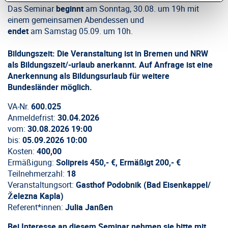
Das Seminar
beginnt
am Sonntag, 30.08. um 19h mit
einem gemeinsamen Abendessen und
endet
am Samstag 05.09. um 10h.
Bildungszeit: Die Veranstaltung ist in Bremen und NRW
als Bildungszeit/-urlaub anerkannt. Auf Anfrage ist eine
Anerkennung als Bildungsurlaub für weitere
Bundesländer möglich.
VA-Nr.
600.025
Anmeldefrist:
30.04.2026
vom:
30.08.2026 19:00
bis:
05.09.2026 10:00
Kosten:
400,00
Ermäßigung:
Solipreis 450,- €, Ermäßigt 200,- €
Teilnehmerzahl:
18
Veranstaltungsort:
Gasthof Podobnik (Bad Eisenkappel/
Železna Kapla)
Referent*innen:
Julia Janßen
Bei Interesse an diesem Seminar nehmen sie bitte mit