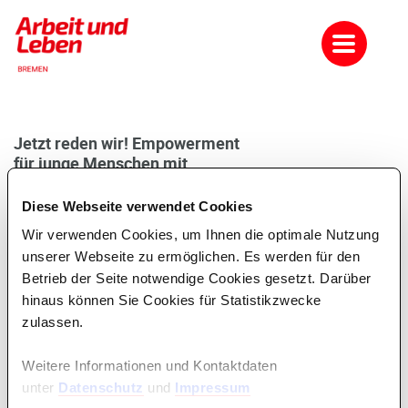
Jetzt reden wir! Empowerment
für junge Menschen mit
Rassismuserfahrung/Migrationsbezügen
Diese Webseite verwendet Cookies
Du heißt mit Nachnamen Kahled und nicht Müller? Du wirst
Wir verwenden Cookies, um Ihnen die optimale Nutzung
viel zu oft gefragt, wo Du ursprünglich herkommst und
Bremen scheint dabei keine akzeptable Antwort zu sein?
unserer Webseite zu ermöglichen. Es werden für den
Du wirst immer wieder so komisch angeschaut?
Betrieb der Seite notwendige Cookies gesetzt. Darüber
In dem Seminar werden wir uns damit beschäftigen, was
hinaus können Sie Cookies für Statistikzwecke
das alles mit Rassismus zu tun hat, und welche
zulassen.
Erfahrungen Ihr in diesem Zusammenhang gemacht habt.
Wir wollen gucken, wie wir mit solchen und anderen
Weitere Informationen und Kontaktdaten
Situationen umgehen können, die das Leben als junger
unter
Datenschutz
und
Impressum
Erwachsener ‚mit Migrationshintergrund‘ in Deutschland